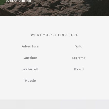
eu bibendum non.
WHAT YOU’LL FIND HERE
Adventure
Wild​
Outdoor
Extreme​
Waterfall
Beard​​
Muscle​