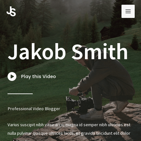
Skip
to
content
Jakob Smith
Play this Video
Professional Video Blogger
Varius suscipit nibh vitae arcu, magna id semper nibh ultricies est
nulla pulvinar quisque ultrices lacus, et gravida tincidunt elit dolor